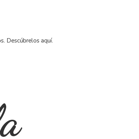
os. Descú
brelos aquí.
la