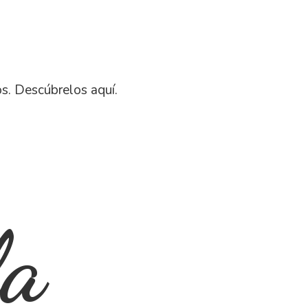
os. Descú
brelos aquí.
la