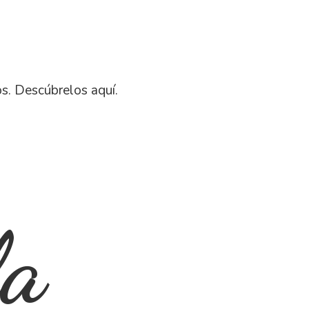
os. Descú
brelos aquí.
la